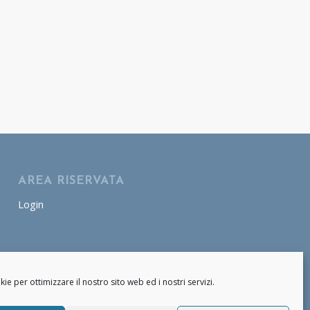
AREA RISERVATA
Login
AREA OPERATORE
Login
e per ottimizzare il nostro sito web ed i nostri servizi.