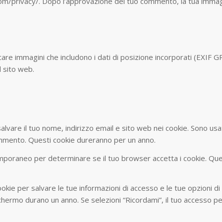
com/privacy/. Dopo l’approvazione del tuo commento, la tua immagin
icare immagini che includono i dati di posizione incorporati (EXIF G
l sito web.
salvare il tuo nome, indirizzo email e sito web nei cookie. Sono u
commento. Questi cookie dureranno per un anno.
 temporaneo per determinare se il tuo browser accetta i cookie. Qu
okie per salvare le tue informazioni di accesso e le tue opzioni di
chermo durano un anno. Se selezioni “Ricordami”, il tuo accesso pe