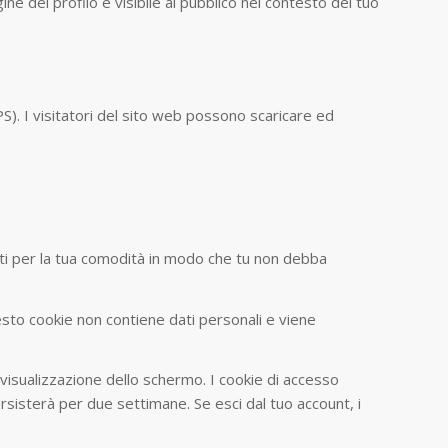
e del profilo è visibile al pubblico nel contesto del tuo
PS). I visitatori del sito web possono scaricare ed
sati per la tua comodità in modo che tu non debba
esto cookie non contiene dati personali e viene
 visualizzazione dello schermo. I cookie di accesso
rsisterà per due settimane. Se esci dal tuo account, i