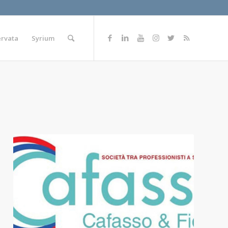
ervata
Syrium