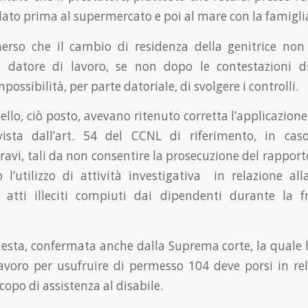
ato prima al supermercato e poi al mare con la famigli
merso che il cambio di residenza della genitrice non
 datore di lavoro, se non dopo le contestazioni dis
ossibilità, per parte datoriale, di svolgere i controlli.
pello, ciò posto, avevano ritenuto corretta l’applicazion
vista dall’art. 54 del CCNL di riferimento, in caso
avi, tali da non consentire la prosecuzione del rapporto
o l’utilizzo di attività investigativa in relazione alla
i atti illeciti compiuti dai dipendenti durante la f
uesta, confermata anche dalla Suprema corte, la quale 
lavoro per usufruire di permesso 104 deve porsi in re
scopo di assistenza al disabile.