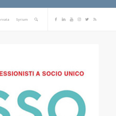
ervata
Syrium