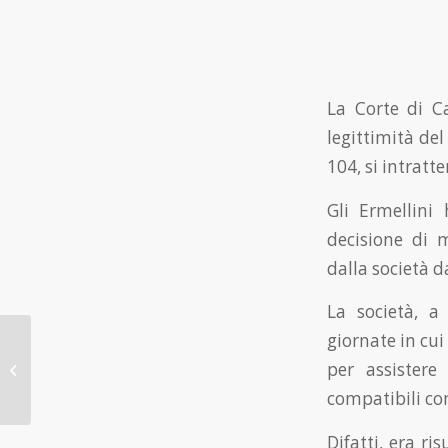
La Corte di C
legittimità del
104, si intratt
Gli Ermellini
decisione di m
dalla società da
La società, a
giornate in cui
Decontribuzione Sud:
fruizione del beneficio
per assister
per le imprese
compatibili con
armatoriali
Difatti, era ri