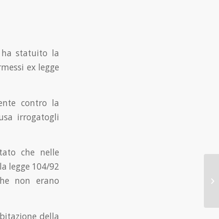
ha statuito la
ermessi ex legge
ente contro la
usa irrogatogli
tato che nelle
lla legge 104/92
che non erano
abitazione della