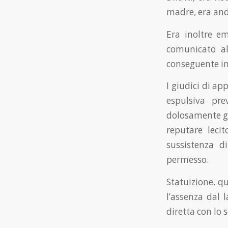
madre, era and
Era inoltre e
comunicato al
conseguente imp
I giudici di ap
espulsiva pre
dolosamente gr
reputare lecit
sussistenza d
permesso.
Statuizione, q
l’assenza dal 
diretta con lo 