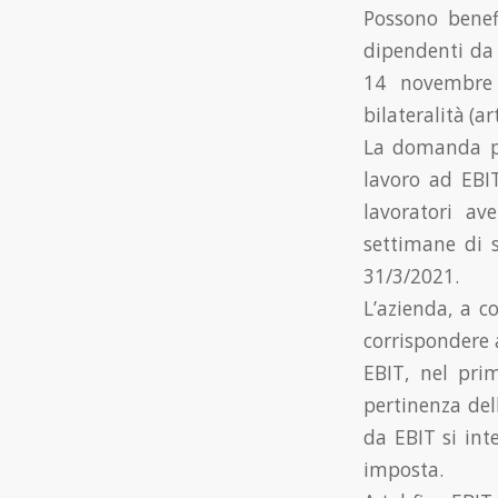
Possono benefi
dipendenti da 
14 novembre 
bilateralità (a
La domanda p
lavoro ad EBIT
lavoratori av
settimane di s
31/3/2021.
L’azienda, a c
corrispondere a
EBIT, nel prim
pertinenza del
da EBIT si inte
imposta.