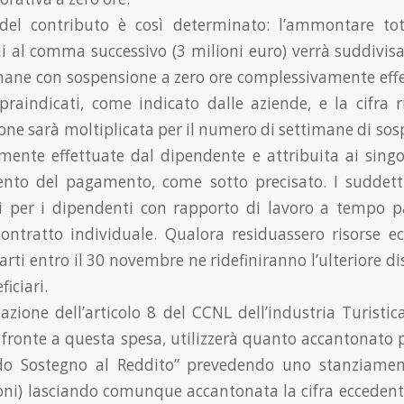
el contributo è così determinato: l’ammontare tota
ui al comma successivo (3 milioni euro) verrà suddivis
imane con sospensione a zero ore complessivamente effe
opraindicati, come indicato dalle aziende, e la cifra r
ione sarà moltiplicata per il numero di settimane di sos
mente effettuate dal dipendente e attribuita ai singol
nto del pagamento, come sotto precisato. I suddett
i per i dipendenti con rapporto di lavoro a tempo p
 contratto individuale. Qualora residuassero risorse
arti entro il 30 novembre ne ridefiniranno l’ulteriore di
ficiari.
cazione dell’articolo 8 del CCNL dell’industria Turist
r fronte a questa spesa, utilizzerà quanto accantonato p
do Sostegno al Reddito” prevedendo uno stanziamen
ioni) lasciando comunque accantonata la cifra eccedent