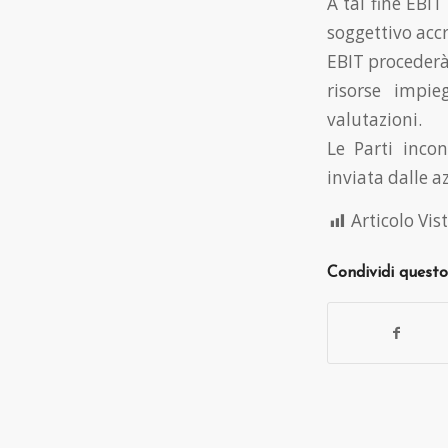
A tal fine EBIT
soggettivo accr
EBIT procederà
risorse impie
valutazioni.
Le Parti inco
inviata dalle 
Articolo Vist
Condividi questo