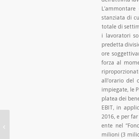
L’ammontare d
stanziata di c
totale di sett
i lavoratori s
predetta divis
ore soggettiva
forza al mome
riproporzionat
all’orario del
impiegate, le P
platea dei bene
EBIT, in appli
2016, e per fa
Contratto a termine:
durata maggiore ai 12
ente nel “Fon
mesi se lo prevede il
milioni (3 mil
CCNL