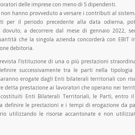
voratori delle imprese con meno di 5 dipendenti.
 non hanno provveduto a versare i contributi al sistema
sti per il periodo precedente alla data odierna, po
l dovuto, a decorrere dal mese di gennaio 2022, s
antità che la singola azienda concorderà con EBIT i
ione debitoria.
prevista l’istituzione di una o più prestazioni straordi
efinire successivamente tra le parti nella tipologia
saranno erogate dagli Enti bilaterali territoriali con ris
re detta prestazione ai lavoratori che operano nei terri
ostituiti Enti Bilaterali Territoriali, le Parti, entro
 definire le prestazioni e i tempi di erogazione da pa
orio utilizzando le risorse accantonate e non utilizza