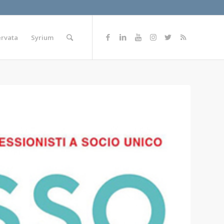
ervata
Syrium