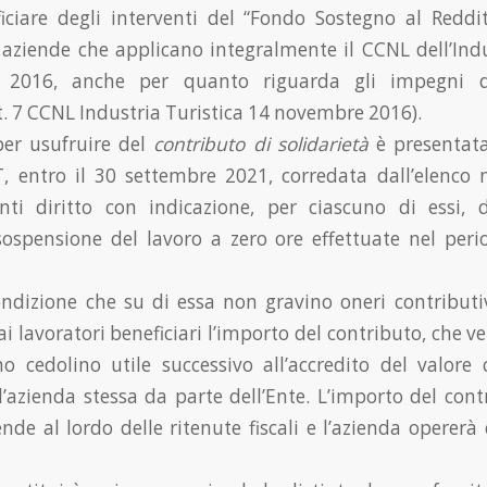
ciare degli interventi del “Fondo Sostegno al Reddit
aziende che applicano integralmente il CCNL dell’Indu
2016, anche per quanto riguarda gli impegni de
rt. 7 CCNL Industria Turistica 14 novembre 2016).
er usufruire del
contributo di solidarietà
è presentata
, entro il 30 settembre 2021, corredata dall’elenco
enti diritto con indicazione, per ciascuno di essi,
ospensione del lavoro a zero ore effettuate nel per
ondizione che su di essa non gravino oneri contributi
i lavoratori beneficiari l’importo del contributo, che v
o cedolino utile successivo all’accredito del valore
l’azienda stessa da parte dell’Ente. L’importo del cont
nde al lordo delle ritenute fiscali e l’azienda opererà