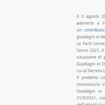
Il 5 agosto 2
aderente a Fi
un
contributo
guadagni in de
Le Parti conve
l’anno 2021, i
situazione di 
Guadagni in De
cui al Decreto 
Il predetto c
riconosciuto i
Guadagni in 
31/3/2021, c
dell’attività la