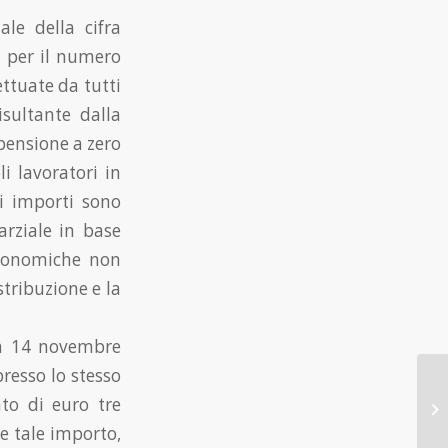
le della cifra
a per il numero
ttuate da tutti
isultante dalla
pensione a zero
i lavoratori in
i importi sono
arziale in base
 economiche non
stribuzione e la
ica 14 novembre
resso lo stesso
to di euro tre
e tale importo,