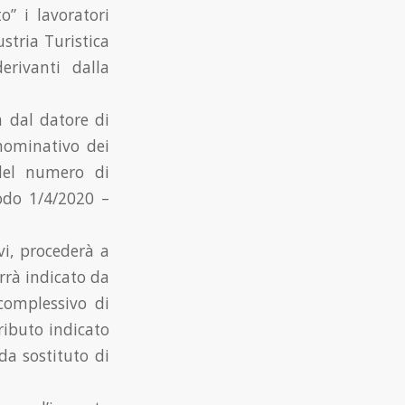
o” i lavoratori
stria Turistica
rivanti dalla
 dal datore di
 nominativo dei
 del numero di
iodo 1/4/2020 –
vi, procederà a
errà indicato da
 complessivo di
ributo indicato
 da sostituto di