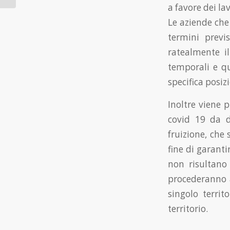
a favore dei la
Le aziende che
termini previ
ratealmente i
temporali e qu
specifica posiz
Inoltre viene 
covid 19 da d
fruizione, che 
fine di garanti
non risultano c
procederanno a
singolo territ
territorio.