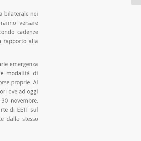
 bilaterale nei
tranno versare
econdo cadenze
n rapporto alla
narie emergenza
 e modalità di
orse proprie. Al
tori ove ad oggi
 il 30 novembre,
rte di EBIT sul
te dallo stesso