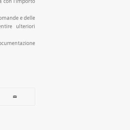
ta con l’importo
).
domande e delle
tire ulteriori
documentazione