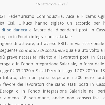
/
16 Settembre 2021
021 Federturismo Confindustria, Aica e Filcams Cgil,
st Cisl, Uiltucs hanno siglato un accordo per l’
 di solidarietà
a favore dei dipendenti posti in Cass
roga o in Fondo integrazione salariale.
ngono di attivare, attraverso EBIT, in via eccezionale
l seguente
contributo di solidarietà
quale aiuto volto a 
più grave necessità, riferito ai lavoratori posti in Cas
roga o in Fondo Integrazione Salariale, in forza delle 
Legge 02.03.2020 n. 9 e al Decreto Legge 17.03.2020 n. 18.
ontributo, che non potrà superare i 300 euro lordi
n favore dei lavoratori che siano stati posti in Cas
Deroga o in Fondo Integrazione Salariale nel peri
on almeno 18 settimane, anche non consecutive, d
vorativa a zero ore.