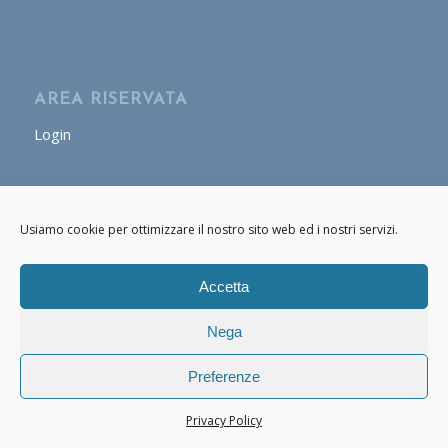
AREA RISERVATA
Login
AREA OPERATORE
Usiamo cookie per ottimizzare il nostro sito web ed i nostri servizi.
Login
Accetta
Nega
Preferenze
© Copyright - Cafasso & Figli 2020 - 2021 P.IVA: 07661170634 -
powered
by Enfold WordPress Theme
Privacy Policy
Privacy Policy