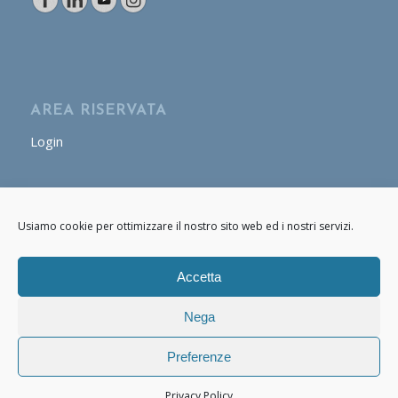
AREA RISERVATA
Login
AREA OPERATORE
Usiamo cookie per ottimizzare il nostro sito web ed i nostri servizi.
Login
Accetta
Nega
Preferenze
© Copyright - Cafasso & Figli 2020 - 2021 P.IVA: 07661170634 -
powered
by Enfold WordPress Theme
Privacy Policy