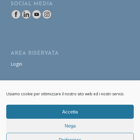
SOCIAL MEDIA
AREA RISERVATA
Login
AREA OPERATORE
Usiamo cookie per ottimizzare il nostro sito web ed i nostri servizi.
Login
Accetta
Nega
Preferenze
© Copyright - Cafasso & Figli 2020 - 2021 P.IVA: 07661170634 -
powered