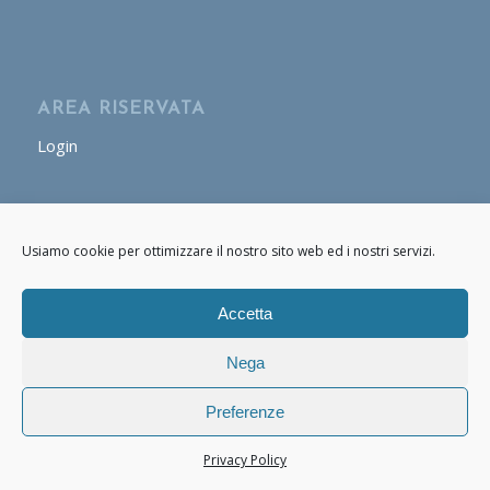
AREA RISERVATA
Login
AREA OPERATORE
Usiamo cookie per ottimizzare il nostro sito web ed i nostri servizi.
Login
Accetta
Nega
Preferenze
© Copyright - Cafasso & Figli 2020 - 2021 P.IVA: 07661170634 -
powered
by Enfold WordPress Theme
Privacy Policy
Privacy Policy