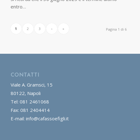
entro…
1
2
3
›
»
Pagina 1 di 6
CONTATTI
Viale A. Gramsci, 15
80122, Napoli
Tel: 081 2461068
Fax: 081 2404414
E-mail: info@cafassoefigli.it