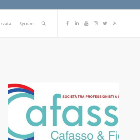
ervata
Syrium