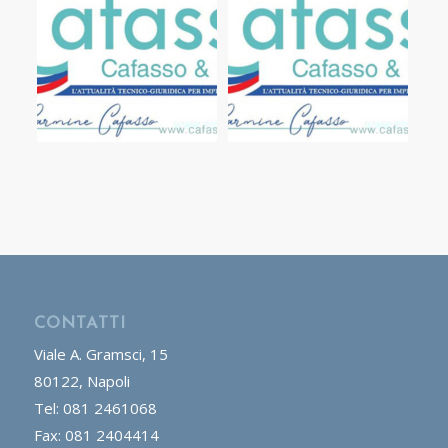
CONTATTI
Viale A. Gramsci, 15
80122, Napoli
Tel: 081 2461068
Fax: 081 2404414