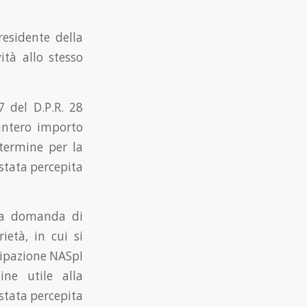
residente della
vità allo stesso
7 del D.P.R. 28
’intero importo
 termine per la
 stata percepita
lla domanda di
ietà, in cui si
icipazione NASpI
ine utile alla
 stata percepita