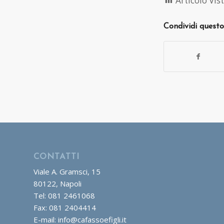
Articolo Vist
Condividi questo
CONTATTI
Viale A. Gramsci, 15
80122, Napoli
Tel: 081 2461068
Fax: 081 2404414
E-mail: info@cafassoefigli.it