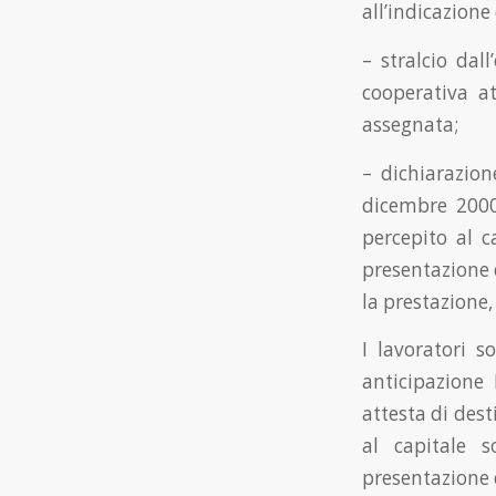
all’indicazione 
– stralcio dal
cooperativa att
assegnata;
– dichiarazion
dicembre 2000,
percepito al c
presentazione d
la prestazione, 
I lavoratori 
anticipazione 
attesta di dest
al capitale s
presentazione d