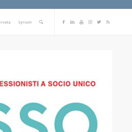
ervata
Syrium