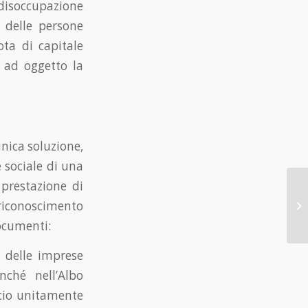
i disoccupazione
o delle persone
ota di capitale
a ad oggetto la
unica soluzione,
 sociale di una
 prestazione di
riconoscimento
documenti:
o delle imprese
ché nell’Albo
rcio unitamente