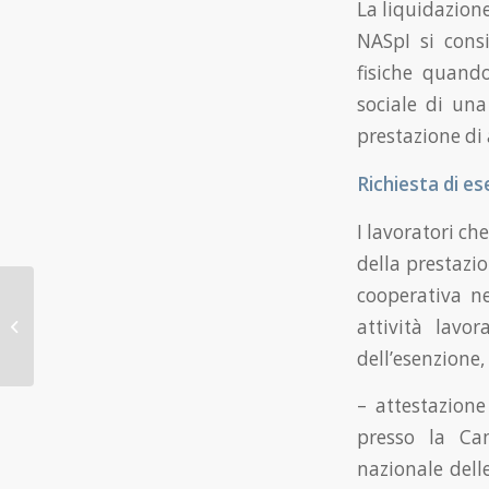
La liquidazione
NASpI si consi
fisiche quando
sociale di una
prestazione di 
Richiesta di ese
I lavoratori ch
della prestazi
cooperativa ne
Sgravio contributivo
autonomi 2021:
attività lavo
recupero in mancanza
dell’esenzione
di regolarità con...
– attestazione
presso la Ca
nazionale dell