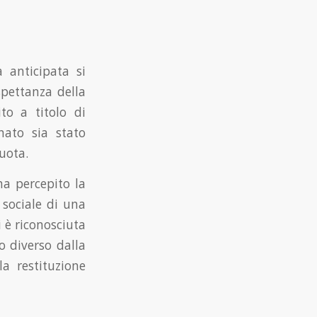
a anticipata si
spettanza della
ito a titolo di
nato sia stato
uota.
ha percepito la
 sociale di una
 è riconosciuta
o diverso dalla
a restituzione