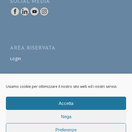
SOCIAL MEDIA
AREA RISERVATA
Login
AREA OPERATORE
Usiamo cookie per ottimizzare il nostro sito web ed i nostri servizi.
Login
Accetta
Nega
Preferenze
© Copyright - Cafasso & Figli 2020 - 2021 P.IVA: 07661170634 -
powered