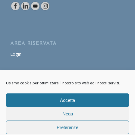
AREA RISERVATA
Login
AREA OPERATORE
Usiamo cookie per ottimizzare il nostro sito web ed i nostri servizi.
Login
Accetta
Nega
Preferenze
© Copyright - Cafasso & Figli 2020 - 2021 P.IVA: 07661170634 -
powered
by Enfold WordPress Theme