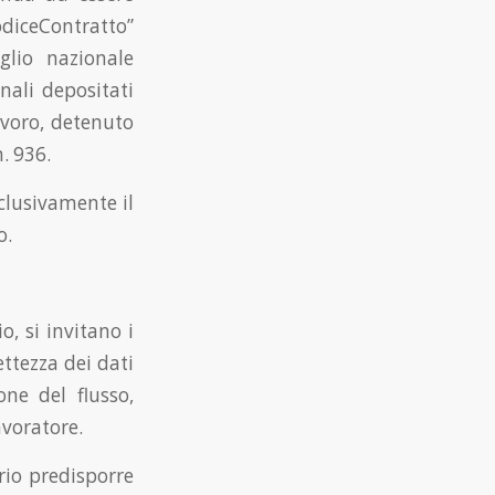
diceContratto”
glio nazionale
onali depositati
lavoro, detenuto
. 936.
clusivamente il
o.
o, si invitano i
ettezza dei dati
one del flusso,
avoratore.
ario predisporre