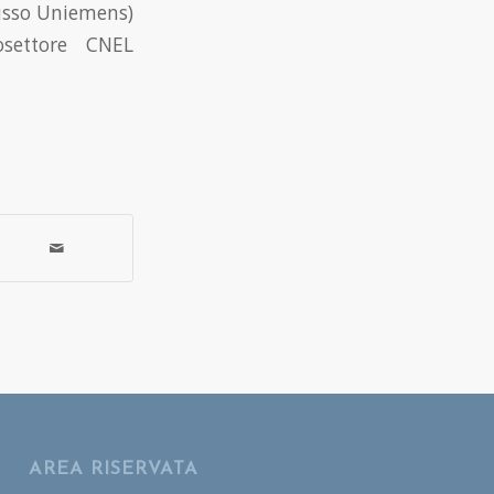
lusso Uniemens)
osettore CNEL
AREA RISERVATA