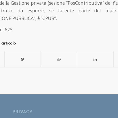
ella Gestione privata (sezione “PosContributiva” del f
ntratto da esporre, se facente parte del macr
ONE PUBBLICA”, è “CPUB”.
o:
625
 articolo
PRIVACY