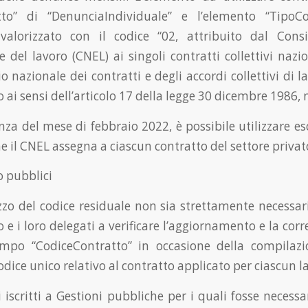
tto” di “DenunciaIndividuale” e l’elemento “TipoCo
valorizzato con il codice “02, attribuito dal Consi
 del lavoro (CNEL) ai singoli contratti collettivi nazi
io nazionale dei contratti e degli accordi collettivi di 
 ai sensi dell’articolo 17 della legge 30 dicembre 1986, n
za del mese di febbraio 2022, è possibile utilizzare es
e il CNEL assegna a ciascun contratto del settore privat
o pubblici
zzo del codice residuale non sia strettamente necessari
o e i loro delegati a verificare l’aggiornamento e la corr
ampo “CodiceContratto” in occasione della compilazi
codice unico relativo al contratto applicato per ciascun l
i iscritti a Gestioni pubbliche per i quali fosse necess