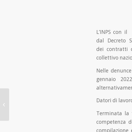
L’INPS con il
dal Decreto S
dei contratti 
collettivo nazi
Nelle denunce
gennaio 2022
alternativament
Permessi e congedo
Datori di lavor
straordinario
caregivers: tutele
Terminata la f
estese ai parenti in
caso...
competenza de
compilazione 