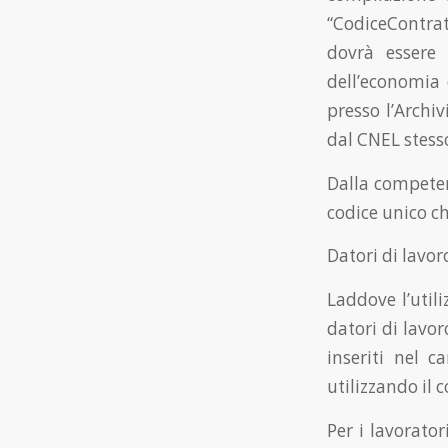
“CodiceContra
dovrà essere 
dell’economia e
presso l’Archiv
dal CNEL stesso
Dalla competen
codice unico ch
Datori di lavor
Laddove l’utili
datori di lavor
inseriti nel c
utilizzando il 
Per i lavorator