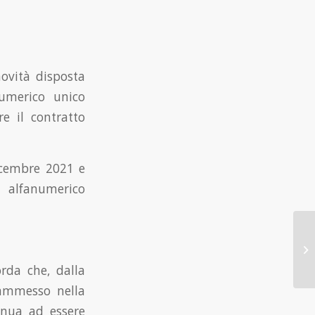
ovità disposta
numerico unico
re il contratto
icembre 2021 e
 alfanumerico
orda che, dalla
 ammesso nella
inua ad essere