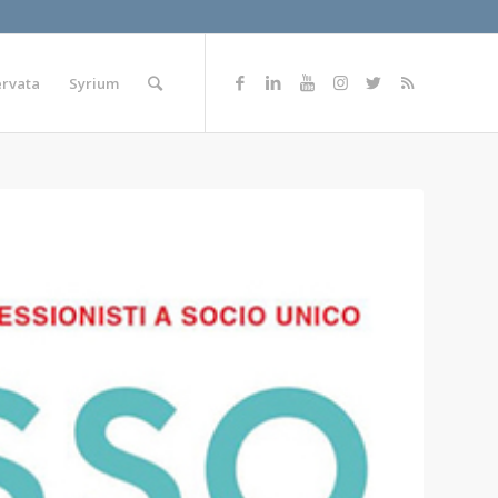
ervata
Syrium