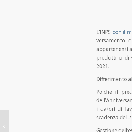
L’INPS
con il 
versamento de
appartenenti al
produttrici di
2021.
Differimento a
Poiché il pre
dell’Anniversar
i datori di la
scadenza del 27
ISCRO: criteri e
modalità di
aggiornamento
Gestione dell’