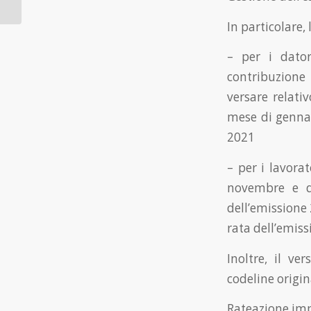
professionale
In particolare,
– per i dator
contribuzione
versare relati
mese di gennai
2021
– per i lavorat
novembre e d
dell’emissione 
rata dell’emiss
Inoltre, il ve
codeline origin
Rateazione imp