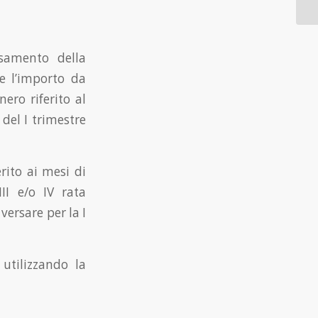
rsamento della
e l’importo da
ero riferito al
del I trimestre
erito ai mesi di
I e/o IV rata
versare per la I
 utilizzando la