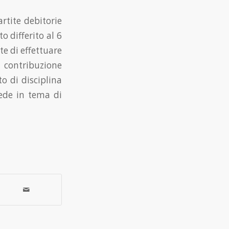
rtite debitorie
o differito al 6
e di effettuare
 contribuzione
o di disciplina
vede in tema di