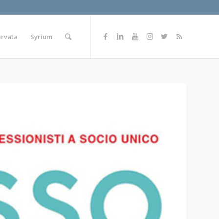
ervata
Syrium