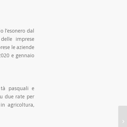
do l’esonero dal
 delle imprese
prese le aziende
 2020 e gennaio
ità pasquali e
 su due rate per
in agricoltura,