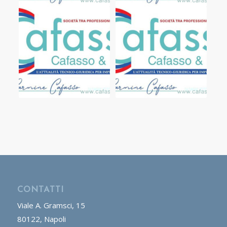
CONTATTI
Viale A. Gramsci, 15
80122, Napoli