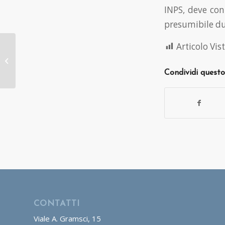
INPS, deve con
presumibile dur
Articolo Vist
Cassazione: licenziato
chi prolunga
reiteratamente la
Condividi questo
pausa pranzo
CONTATTI
Viale A. Gramsci, 15