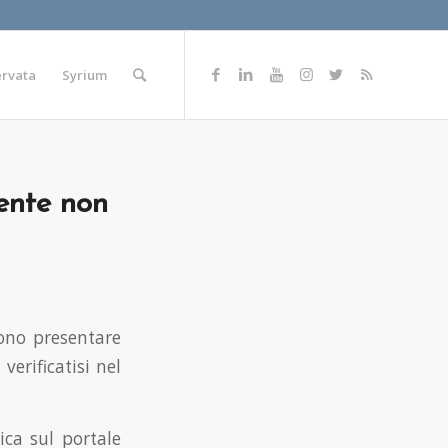
ervata
Syrium
ente non
sono presentare
erificatisi nel
ca sul portale