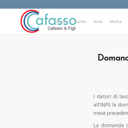
Home
Studio
Aree
Media
Domanda
I datori di la
all’INPS le do
mese precedente
La domanda di