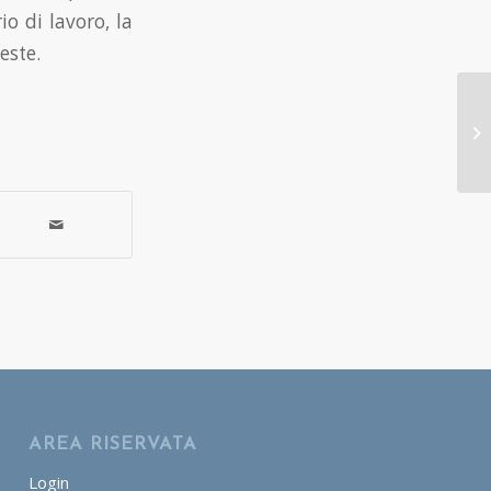
o di lavoro, la
este.
AREA RISERVATA
Login