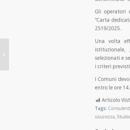
Gli operatori 
“Carta dedicat
2519/2025.
Una volta eff
Auto uso promiscuo: gli
istituzionale,
optional a pagamento
selezionati e s
non riducono la
tassazione
i criteri previs
I Comuni devon
entro le ore 14
Articolo Vist
Tags:
Consulent
sicurezza
,
Studio