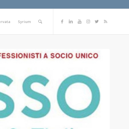
ervata
Syrium