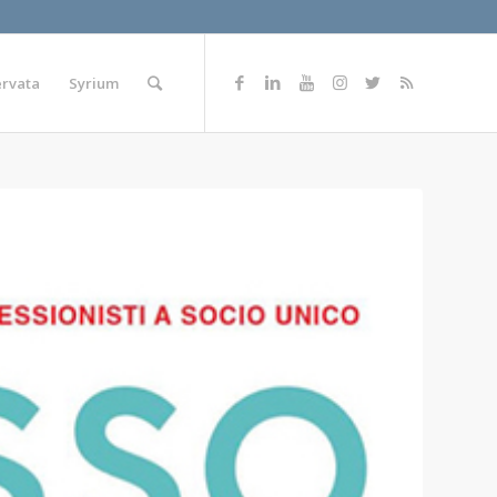
ervata
Syrium