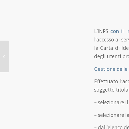
L’INPS
con il 
l’accesso al se
la Carta di Ide
Superbonus anche in
degli utenti p
caso di cambio di zona
sismica del Comune
Gestione delle
Effettuato l’ac
soggetto titola
– selezionare i
– selezionare 
– dall’elenco d