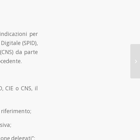
 indicazioni per
Digitale (SPID),
i (CNS) da parte
ocedente.
D, CIE o CNS, il
 riferimento;
siva;
ione delegati”;