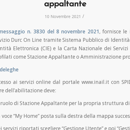
appaltante
/
10 Novembre 2021
messaggio n. 3830 del 8 novembre 2021
, fornisce le
rvizio Durc On Line tramite Sistema Pubblico di Identità 
ntità Elettronica (CIE) e la Carta Nazionale dei Serviz
rofilati come Stazione Appaltante o Amministrazione pr
 deleghe
cesso ai servizi online dal portale www.inail.it con SPI
re dell’abilitazione deve:
l ruolo di Stazione Appaltante per la propria struttura di
la voce “My Home” posta sulla destra della mappa succes
ei servizi riportati scegliere “Gestione Utente” e poi “Gest