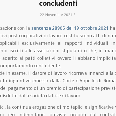
concludenti
/
22 Novembre 2021
ssazione con la
sentenza 28905 del 19 ottobre 2021
ha 
ttivi post-corporativi di lavoro costituiscono atti di na
applicabili esclusivamente ai rapporti individuali in
mbi iscritti alle associazioni stipulanti o che, in ma
aderito ai patti collettivi ovvero li abbiano implicit
 comportamento concludente.
cie in esame, il datore di lavoro ricorreva innanzi all
reto ingiuntivo emesso dalla Corte d’Appello di Rom
del pagamento di un premio di partecipazione previst
disdetto dalla società datrice di lavoro.
ci, la continua erogazione di molteplici e significative 
nti e/o indennitarie, previste proprio dal contrat