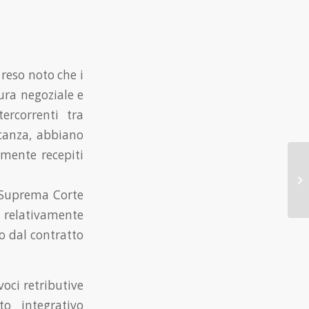
reso noto che i
tura negoziale e
tercorrenti tra
ncanza, abbiano
amente recepiti
a Suprema Corte
a relativamente
o dal contratto
voci retributive
to integrativo