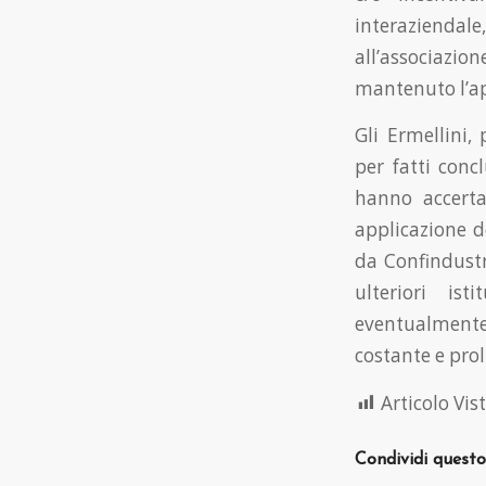
interaziendal
all’associazi
mantenuto l’app
Gli Ermellini,
per fatti conc
hanno accert
applicazione de
da Confindustr
ulteriori ist
eventualmente 
costante e prol
Articolo Vist
Condividi questo