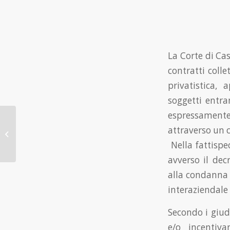
La Corte di Ca
contratti colle
privatistica, 
soggetti entra
espressamente 
Pensioni, in stand-by i
attraverso un
requisiti anagrafici per
Nella fattispe
il 2023/2024
avverso il dec
alla condanna 
interaziendale 
Secondo i giudi
e/o incentiva