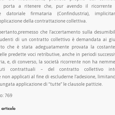
e, porta a ritenere che, pur avendo il ricorrente
one datoriale firmataria (Confindustria), implici
licazione della contrattazione collettiva.
 pertanto,premesso che l’accertamento sulla desumibi
ludenti di un contratto collettivo è demandata ai giu
ato che è stata adeguatamente provata la costante
lle predette voci retributive, anche in periodi successi
ia, e, di converso, la società ricorrente non ha nemme
ituti contrattuali – del contratto collettivo in
non applicati al fine di escluderne l’adesione, limitand
ungata applicazione di “tutte” le clausole pattizie.
o:
769
 articolo