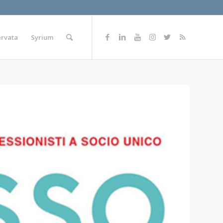
ervata
Syrium