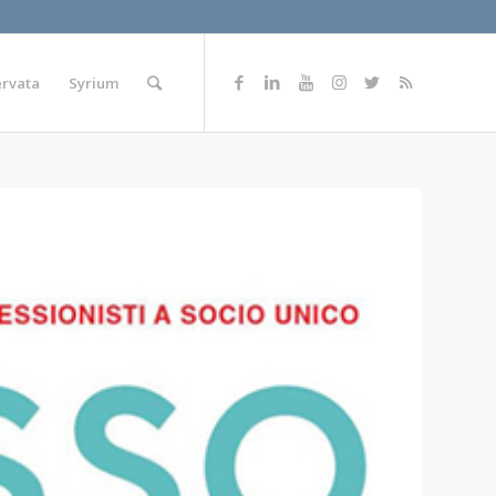
ervata
Syrium