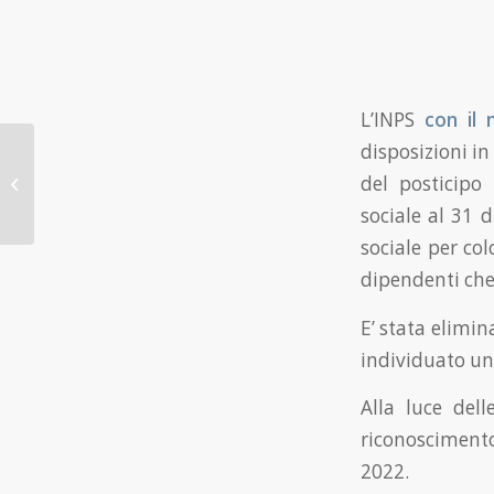
L’INPS
con il
disposizioni in
Fondo perduto per
riduzione del canone
del posticipo
di locazione: non
sociale al 31 
spetta per contratti...
sociale per col
dipendenti che 
E’ stata elimin
individuato un 
Alla luce dell
riconoscimento 
2022.