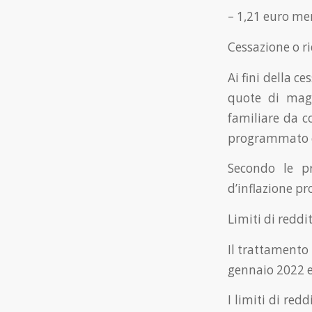
– 1,21 euro mens
Cessazione o r
Ai fini della c
quote di magg
familiare da c
programmato c
Secondo le pr
d’inflazione pr
Limiti di reddi
Il trattamento
gennaio 2022 e 
I limiti di red