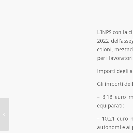
L’INPS con la c
2022 dell’asseg
coloni, mezzadr
per i lavorator
Importi degli a
Gli importi del
– 8,18 euro me
equiparati;
Ape sociale: riapertura
delle istanze di
riconoscimento per il
– 10,21 euro m
2022
autonomi e ai pi