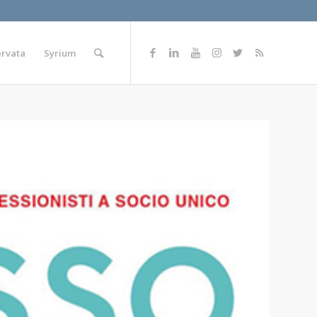
ervata
Syrium