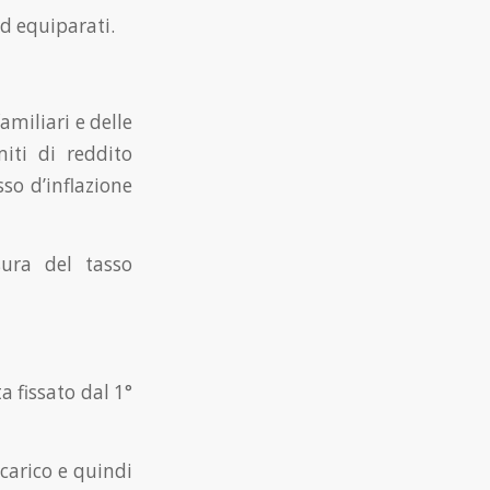
 ed equiparati.
amiliari e delle
iti di reddito
so d’inflazione
sura del tasso
 fissato dal 1°
 carico e quindi