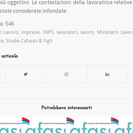
iù oggettivi. Le contestazioni della lavoratrice relative
state considerate infondate.
o:
546
i Lavoro
,
imprese
,
INPS
,
lavoratori
,
lavoro
,
Ministero Lavor
za
,
Studio Cafasso & Figli
 articolo
Potrebbero interessarti