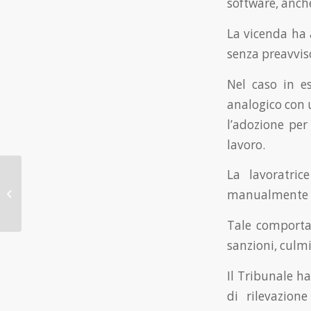
software, anch
La vicenda ha 
senza preavvis
Nel caso in es
analogico con 
l’adozione per 
lavoro.
La lavoratric
Imprese, bando AI
Magister per utilizzo di
manualmente l
tecnologie avanzate
Tale comporta
sanzioni, culm
Il Tribunale h
di rilevazion