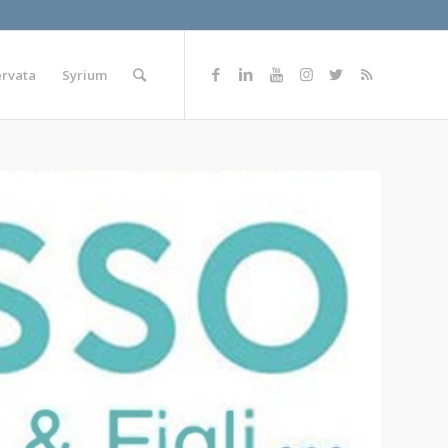
ervata
Syrium