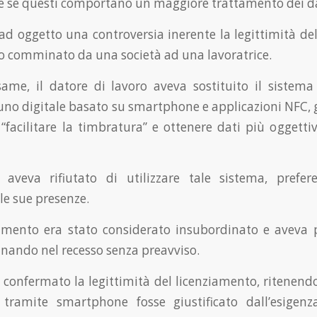
e se questi comportano un maggiore trattamento dei da
ad oggetto una controversia inerente la legittimità de
o comminato da una società ad una lavoratrice.
ame, il datore di lavoro aveva sostituito il sistem
uno digitale basato su smartphone e applicazioni NFC, 
“facilitare la timbratura” e ottenere dati più oggettiv
e aveva rifiutato di utilizzare tale sistema, prefe
e sue presenze.
mento era stato considerato insubordinato e aveva p
inando nel recesso senza preavviso.
a confermato la legittimità del licenziamento, ritenendo
e tramite smartphone fosse giustificato dall’esigenz