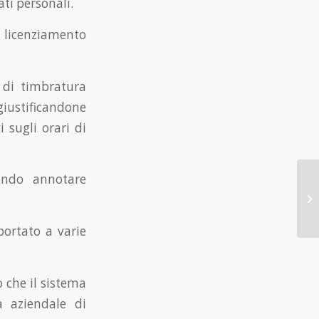
ti personali.
l licenziamento
a di timbratura
giustificandone
i sugli orari di
rendo annotare
ortato a varie
 che il sistema
a aziendale di