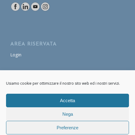
AREA RISERVATA
Login
AREA OPERATORE
Usiamo cookie per ottimizzare il nostro sito web ed i nostri servizi.
Login
Accetta
Nega
Preferenze
© Copyright - Cafasso & Figli 2020 - 2021 P.IVA: 07661170634 -
powered
by Enfold WordPress Theme