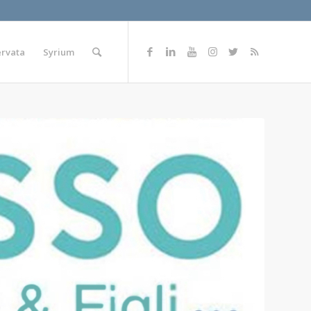
ervata
Syrium