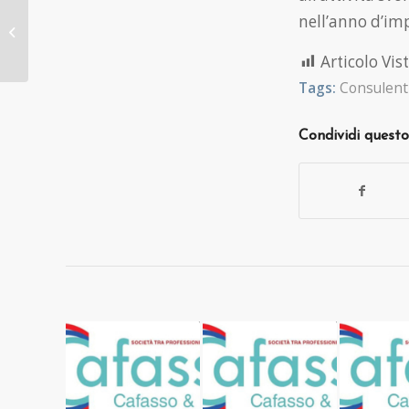
Nuovo Codice ATECO
nell’anno d’imp
2025: cambiamenti e
implicazioni per le
Articolo Vist
imprese
Tags:
Consulent
Condividi questo