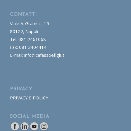
CONTATTI
Viale A. Gramsci, 15
80122, Napoli
Tel: 081 2461068
Fax: 081 2404414
E-mail: info@cafassoefigli.it
PRIVACY
PRIVACY E POLICY
SOCIAL MEDIA