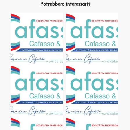
Potrebbero interessarti