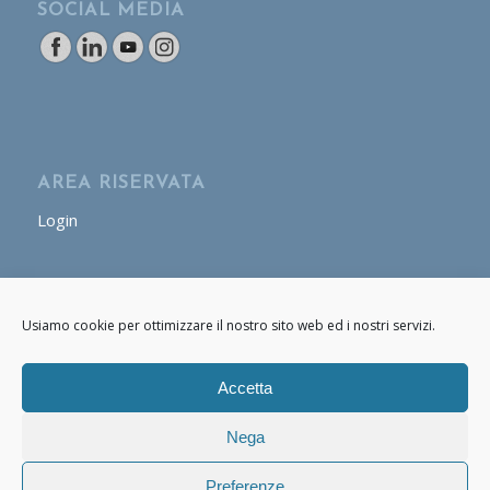
SOCIAL MEDIA
AREA RISERVATA
Login
AREA OPERATORE
Usiamo cookie per ottimizzare il nostro sito web ed i nostri servizi.
Login
Accetta
Nega
Preferenze
© Copyright - Cafasso & Figli 2020 - 2021 P.IVA: 07661170634 -
powered