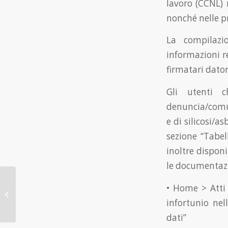
lavoro (CCNL) 
nonché nelle p
La compilazio
informazioni re
firmatari datori
Gli utenti c
denuncia/comun
e di silicosi/a
sezione “Tabel
inoltre disponi
le documentazi
Legge di Bilancio 2026:
• Home > Atti
le principali misure per
lavoratori, imprese e
infortunio nel
famiglie...
dati”