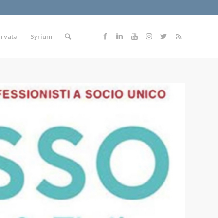
ervata
Syrium