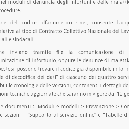
nei moduli di denuncia degli infortuni e delle malattie
rocedure.
ne del codice alfanumerico Cnel, consente l’acqu
lative al tipo di Contratto Collettivo Nazionale del La
ali e sindacali.
he inviano tramite file la comunicazione di i
icazione di infortunio, oppure le denunce di malatti
sbestosi, possono trovare il codice già disponibile in for
le di decodifica dei dati” di ciascuno dei quattro servi
bili le cronologie delle versioni, contenenti i dettagli de
oni tecniche aggiornate che saranno in vigore dal 12 g
 e documenti > Moduli e modelli > Prevenzione > Co
le sezioni – “Supporto al servizio online” e “Tabelle di