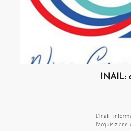
INAIL: 
L’Inail infor
l’acquisizione