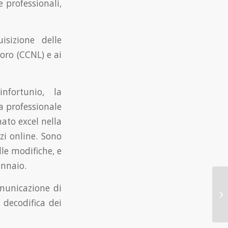
 professionali,
isizione delle
voro (CCNL) e ai
nfortunio, la
a professionale
mato excel nella
zi online. Sono
lle modifiche, e
ennaio.
municazione di
 decodifica dei