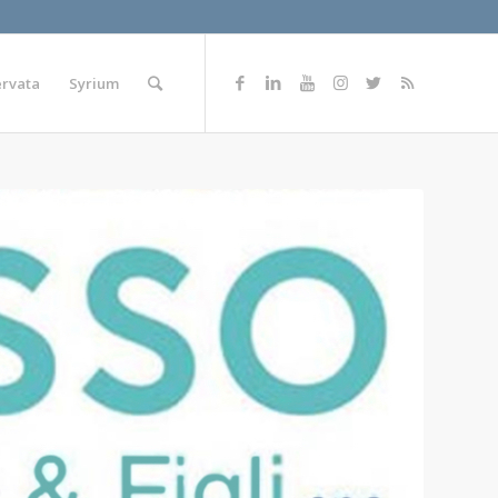
ervata
Syrium