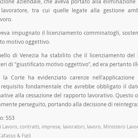
azione aziendale, che aveva portato alla eliminazione
 lavoratore, tra cui quelle legate alla gestione am
avoro.
aveva impugnato il licenziamento comminatogli, soste
ato motivo oggettivo.
ello di Venezia ha stabilito che il licenziamento del
iteri di “giustificato motivo oggettivo”, ed era pertanto i
, la Corte ha evidenziato carenze nell’applicazione 
requisito fondamentale che avrebbe obbligato il dat
rnative alla cessazione del rapporto lavorativo. Questo 
mente perseguito, portando alla decisione di reintegra
o:
553
i Lavoro
,
contratti
,
imprese
,
lavoratori
,
lavoro
,
Ministero Lavo
Cafasso & Figli