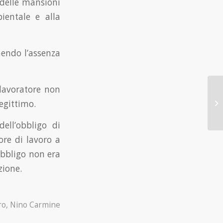
 delle mansioni
bientale e alla
nendo l’assenza
 lavoratore non
llegittimo.
dell’obbligo di
ore di lavoro a
obbligo non era
zione.
ro
,
Nino Carmine