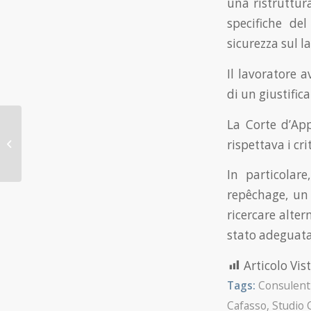
una ristruttur
specifiche del
sicurezza sul l
Il lavoratore 
di un giustific
Licenziamento per
La Corte d’App
diffamazione su
rispettava i cr
Facebook: la decisione
della Cassazione
In particolare
repêchage, un 
ricercare alte
stato adeguata
Articolo Vist
Tags:
Consulent
Cafasso
,
Studio 