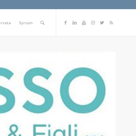
ervata
Syrium