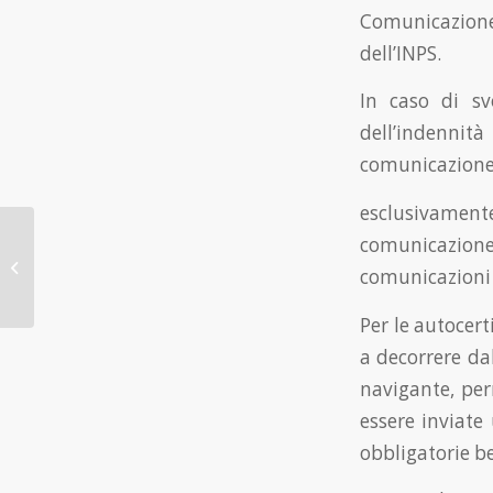
Comunicazione
dell’INPS.
In caso di sv
dell’indennità
comunicazione
esclusivame
Dipendenti ASL in
comunicazione”
aspettativa per
comunicazioni 
incarichi direttivi: come
gestire la posizione...
Per le autocert
a decorrere da
navigante, per
essere inviate
obbligatorie be