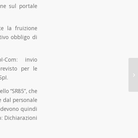
ne sul portale
e la fruizione
tivo obbligo di
I-Com: invio
previsto per le
SpI.
ello “SR85”, che
e dal personale
i devono quindi
: Dichiarazioni