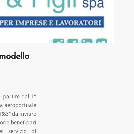
 modello
 partire dal 1°
ma aeroportuale
SR83” da inviare
orie beneficiari
l servizio di