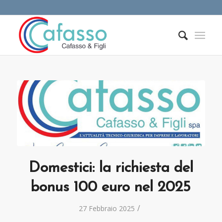
Domestici: la richiesta del
bonus 100 euro nel 2025
/
27 Febbraio 2025