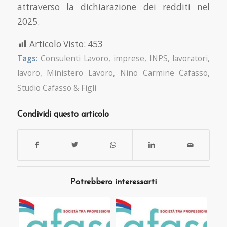
attraverso la dichiarazione dei redditi nel
2025.
Articolo Visto:
453
Tags:
Consulenti Lavoro
,
imprese
,
INPS
,
lavoratori
,
lavoro
,
Ministero Lavoro
,
Nino Carmine Cafasso
,
Studio Cafasso & Figli
Condividi questo articolo
Potrebbero interessarti