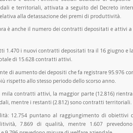
dali e territoriali, attivata a seguito del Decreto inte
lativa alla detassazione dei premi di produttività.
ora è anche il numero dei contratti depositati e attivi 
tti 1.470 i nuovi contratti depositati tra il 16 giugno e l
otale di 15.628 contratti attivi.
te di aumento dei depositi che fa registrare 95.976 con
più rispetto allo stesso periodo dello scorso anno.
5 mila contratti attivi, la maggior parte (12.816) rientr
ali, mentre i restanti (2.812) sono contratti territoriali.
alità: 12.754 puntano al raggiungimento di obiettivi d
ditività, 7.869 di qualità, mentre 1.607 prevedon
 e 9.796 prevedono misure di welfare aziendale.