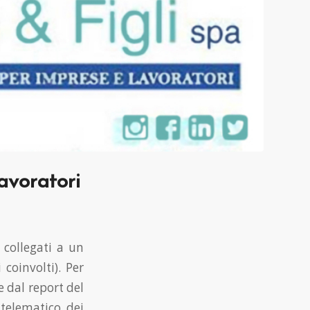
lavoratori
 collegati a un
coinvolti). Per
e dal report del
 telematico dei