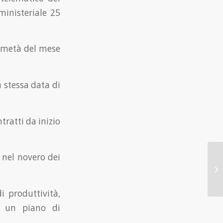
rministeriale 25
a metà del mese
a stessa data di
tratti da inizio
a nel novero dei
i produttività,
o un piano di