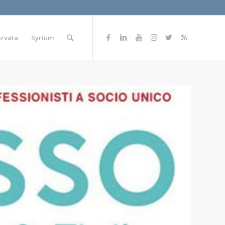
ervata
Syrium