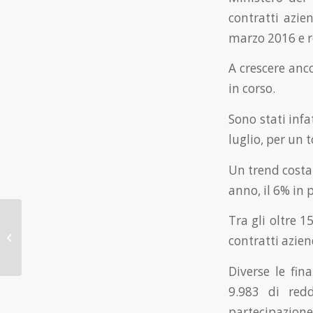
contratti azien
marzo 2016 e re
A crescere anc
in corso.
Sono stati infa
luglio, per un t
Un trend costan
anno, il 6% in 
Tra gli oltre 1
Il convivente di fatto
del datore ha diritto
contratti aziend
all’ANF
Diverse le fin
9.983 di red
partecipazione