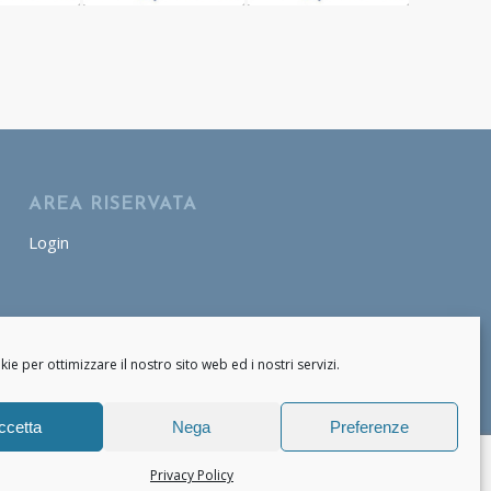
AREA RISERVATA
Login
AREA OPERATORE
Login
e per ottimizzare il nostro sito web ed i nostri servizi.
ccetta
Nega
Preferenze
Privacy Policy
Privacy Policy