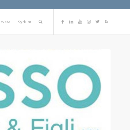
ervata
Syrium