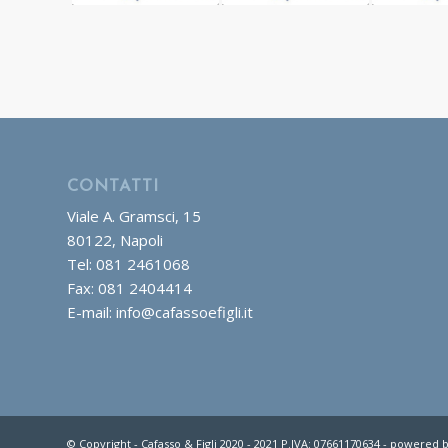
CONTATTI
Viale A. Gramsci, 15
80122, Napoli
Tel: 081 2461068
Fax: 081 2404414
E-mail: info@cafassoefigli.it
© Copyright - Cafasso & Figli 2020 - 2021 P.IVA: 07661170634 -
powered b