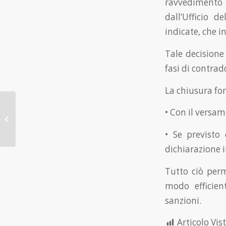
ravvedimento 
dall’Ufficio
indicate, che i
Tale decisione
fasi di contrad
La chiusura fo
• Con il versam
G7 Lavoro e
Occupazione
• Se previsto 
dichiarazione i
Tutto ciò perm
modo efficien
sanzioni.
Articolo Vist