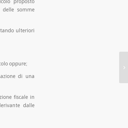
lcolo proposto
o delle somme
tando ulteriori
lcolo oppure;
ntazione di una
ione fiscale in
erivante dalle